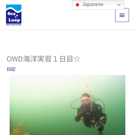
内
メ
Japanese
容
イ
を
ス
ン
キ
ッ
メ
プ
ニ
OWD海洋実習１日目☆
ュ
日記
ー