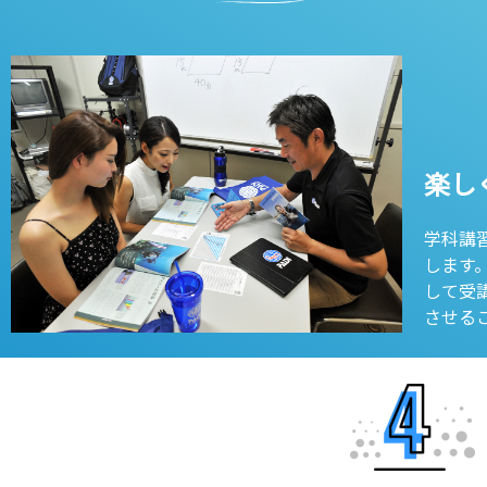
楽し
学科講
します
して受
させる