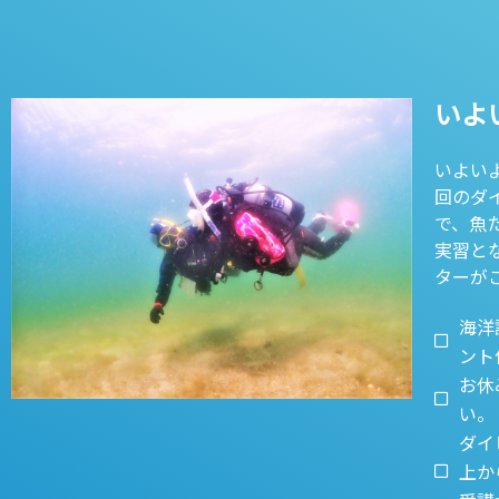
いよ
いよい
回のダ
で、魚
実習と
ターが
海洋
ント
お休
い。
ダイ
上か