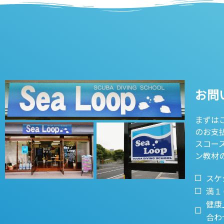
お問
まずは
のお支
スコー
ン教材
スケ
満１
健康
合わ