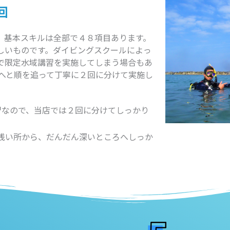
回
。基本スキルは全部で４８項目あります。
しいものです。ダイビングスクールによっ
で限定水域講習を実施してしまう場合もあ
所へと順を追って丁寧に２回に分けて実施し
習なので、当店では２回に分けてしっかり
初は浅い所から、だんだん深いところへしっか