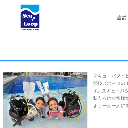
内
容
店舗
を
ス
キ
ッ
プ
スキューバダイ
競技スポーツの
す。スキューバ
私たちはお客様
よう一人一人に