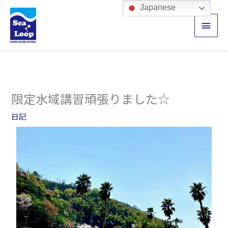
内
メ
Japanese
容
イ
を
ス
ン
キ
ッ
メ
プ
ニ
限定水域講習頑張りました☆
ュ
日記
ー