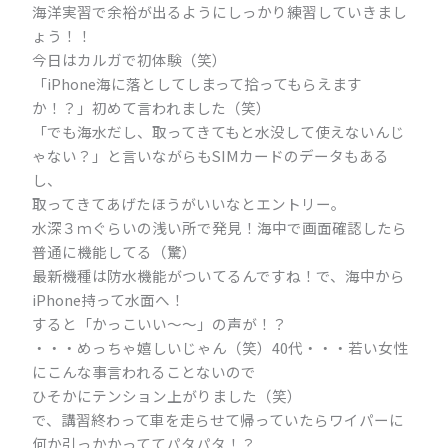
海洋実習で余裕が出るようにしっかり練習していきまし
ょう！！
今日はカルガで初体験（笑）
「iPhone海に落としてしまって拾ってもらえます
か！？」初めて言われました（笑）
「でも海水だし、取ってきてもと水没して使えないんじ
ゃない？」と言いながらもSIMカードのデータもある
し、
取ってきてあげたほうがいいなとエントリー。
水深３ｍぐらいの浅い所で発見！海中で画面確認したら
普通に機能してる（驚）
最新機種は防水機能がついてるんですね！で、海中から
iPhone持って水面へ！
すると「かっこいい～～」の声が！？
・・・めっちゃ嬉しいじゃん（笑）40代・・・若い女性
にこんな事言われることないので
ひそかにテンション上がりました（笑）
で、講習終わって車を走らせて帰っていたらワイパーに
何か引っかかっててパタパタ！？