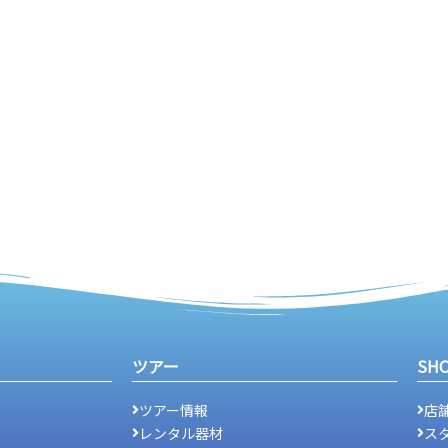
ツアー
SH
ツアー情報
店
レンタル器材
ス