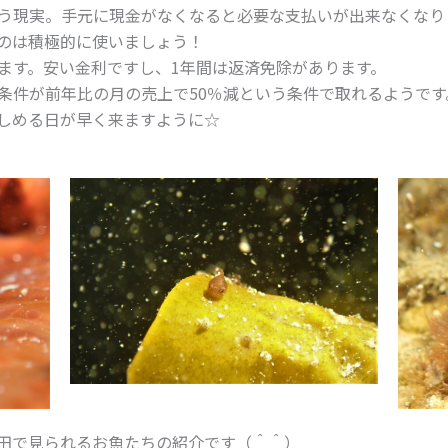
う現実。手元に現金がなくなると必要な支払いが出来なくなり
のは積極的に使いましょう！
ます。安い金利ですし、1年間は返済免除があります。
条件が前年比の月の売上で50％減という条件で取れるようです
しめる日が早く来ますように☆
田で見られるお魚たちの紹介です（＾＾）