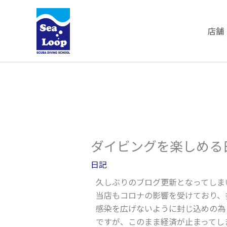
内
容
店舗
を
ス
キ
ッ
プ
ダイビングを楽しめる
日記
久しぶりのブログ更新となってしま
当店もコロナの影響を受けており、
感染を広げないように封じ込めの為「
ですが、このまま経済が止まってし