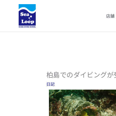
内
容
店舗
を
ス
キ
ッ
プ
柏島でのダイビングが
日記