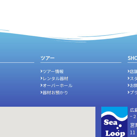
ツアー
SH
ツアー情報
店
レンタル器材
ス
オーバーホール
お
器材お預かり
プ
広
−
営
1