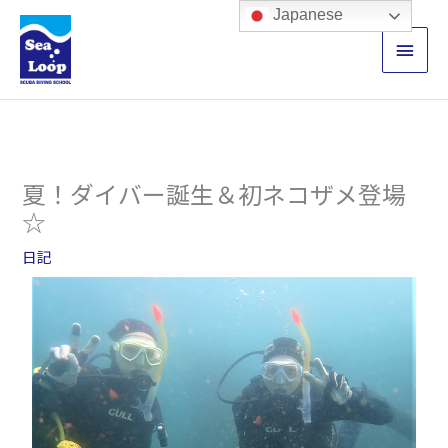
内
メ
Japanese
容
イ
を
ス
ン
キ
ッ
メ
プ
ニ
夏！ダイバー誕生＆初ネコザメ登場
ュ
☆
ー
日記