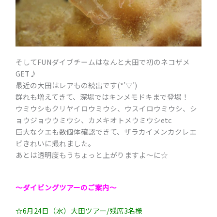
そしてFUNダイブチームはなんと大田で初のネコザメ
GET♪
最近の大田はレアもの続出です(*’▽’)
群れも増えてきて、深場ではキンメモドキまで登場！
ウミウシもクリヤイロウミウシ、ウスイロウミウシ、シ
ョウジョウウミウシ、カメキオトメウミウシetc
巨大なクエも数個体確認できて、ザラカイメンカクレエ
ビきれいに撮れました。
あとは透明度もうちょっと上がりますよ～に☆
～ダイビングツアーのご案内～
☆6月24日（水）大田ツアー/残席3名様