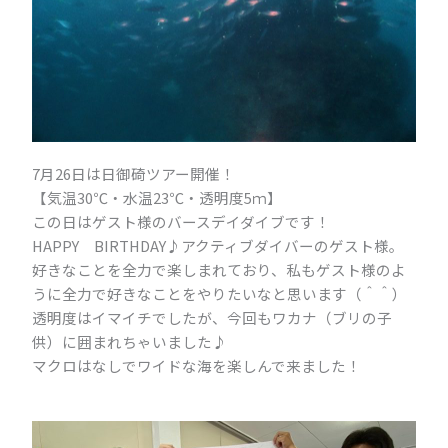
7月26日は日御碕ツアー開催！
【気温30℃・水温23℃・透明度5ｍ】
この日はゲスト様のバースデイダイブです！
HAPPY BIRTHDAY♪アクティブダイバーのゲスト様。
好きなことを全力で楽しまれており、私もゲスト様のよ
うに全力で好きなことをやりたいなと思います（＾＾）
透明度はイマイチでしたが、今回もワカナ（ブリの子
供）に囲まれちゃいました♪
マクロはなしでワイドな海を楽しんで来ました！