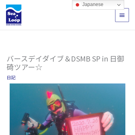
内
メ
Japanese
容
イ
を
ス
ン
キ
ッ
メ
プ
ニ
バースデイダイブ＆DSMB SP in 日御
ュ
碕ツアー☆
ー
日記