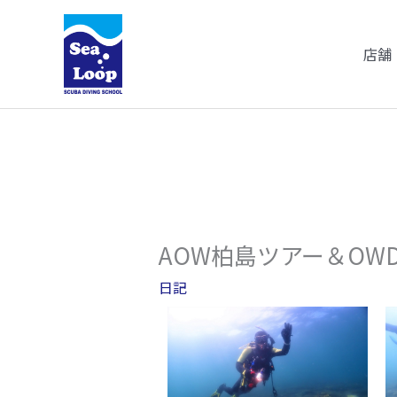
内
容
店舗
を
ス
キ
ッ
プ
AOW柏島ツアー＆OW
日記