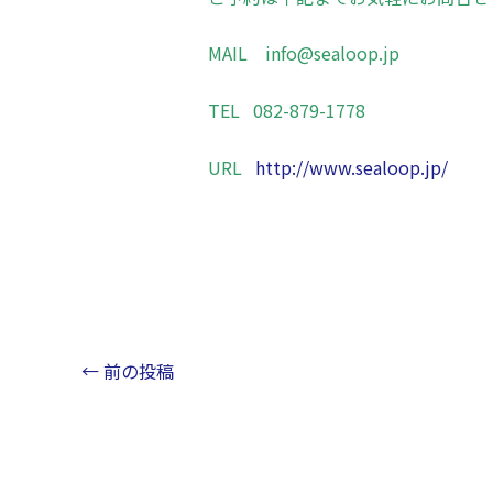
MAIL
info@sealoop.jp
TEL 082-879-1778
URL
http://www.sealoop.jp/
←
前の投稿