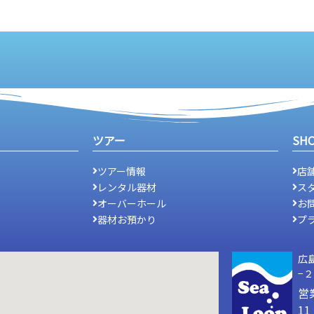
ツアー
SH
ツアー情報
店
レンタル器材
ス
オーバーホール
お
器材お預かり
プ
広
−
営
1