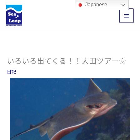
内
メ
Japanese
容
イ
を
ス
ン
キ
ッ
メ
プ
ニ
いろいろ出てくる！！大田ツアー☆
ュ
日記
ー