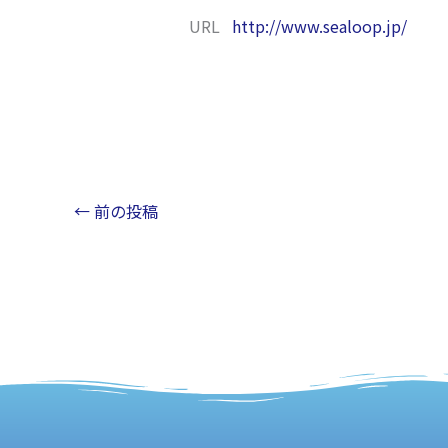
URL
http://www.sealoop.jp/
←
前の投稿