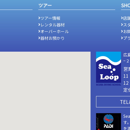
ツアー
SH
ツアー情報
店
レンタル器材
ス
オーバーホール
お
器材お預かり
プ
広
−
営
1
1
定
TEL
Se
す
を