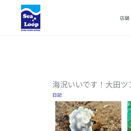
内
容
店舗
を
ス
キ
ッ
プ
海況いいです！大田ツ
日記