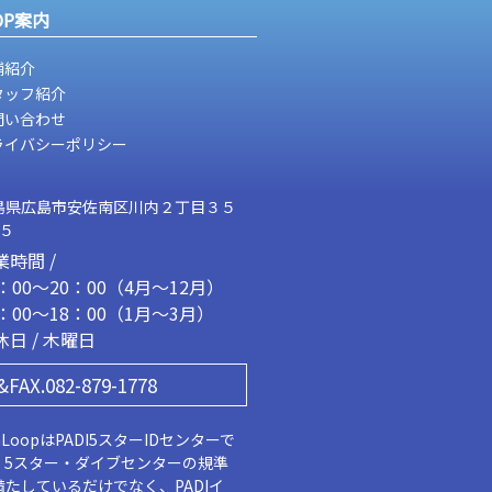
OP案内
舗紹介
タッフ紹介
問い合わせ
ライバシーポリシー
島県広島市安佐南区川内２丁目３５
２５
業時間 /
1：00～20：00（4月～12月）
2：00～18：00（1月～3月）
休日 / 木曜日
&FAX.082-879-1778
aLoopはPADI5スターIDセンターで
。5スター・ダイブセンターの規準
満たしているだけでなく、PADIイ