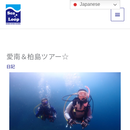
内
メ
Japanese
容
イ
を
ス
ン
キ
ッ
メ
プ
ニ
愛南＆柏島ツアー☆
ュ
日記
ー