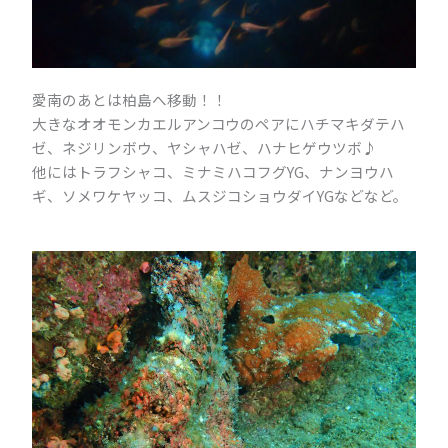
愛南のあとは柏島へ移動！！
大きなオオモンカエルアンコウのペアにハチマキダテハ
ゼ、ネジリンボウ、ヤシャハゼ、ハナヒゲウツボ♪
他にはトラフシャコ、ミナミハコフグYG、ナンヨウハ
ギ、ソメワケヤッコ、ムスジコショウダイYGなどなど。