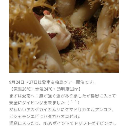
9月24日～27日は愛南＆柏島ツアー開催です。
【気温26℃・水温24℃・透明度12ｍ】
まずは愛南へ！風が強く波がありましたが島影に入って
安全にダイビング出来ました（＾＾）
かわいいアカゲカイカムリにクマドリカエルアンコウ、
ビシャモンエビにハダカハオコゼetc
洞窟に入ったり、NEWポイントでドリフトダイビングし