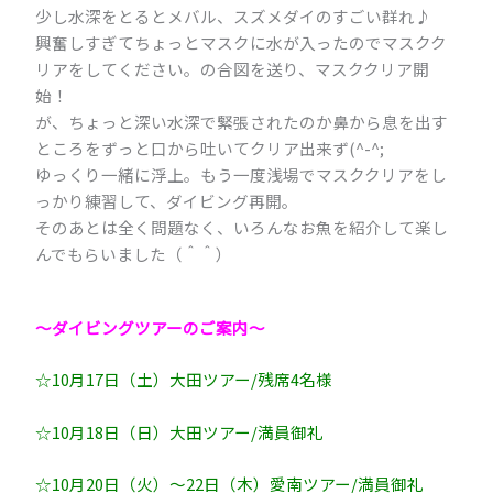
少し水深をとるとメバル、スズメダイのすごい群れ♪
興奮しすぎてちょっとマスクに水が入ったのでマスクク
リアをしてください。の合図を送り、マスククリア開
始！
が、ちょっと深い水深で緊張されたのか鼻から息を出す
ところをずっと口から吐いてクリア出来ず(^-^;
ゆっくり一緒に浮上。もう一度浅場でマスククリアをし
っかり練習して、ダイビング再開。
そのあとは全く問題なく、いろんなお魚を紹介して楽し
んでもらいました（＾＾）
～ダイビングツアーのご案内～
☆10月17日（土）大田ツアー/残席4名様
☆10月18日（日）大田ツアー/満員御礼
☆10月20日（火）～22日（木）愛南ツアー/満員御礼