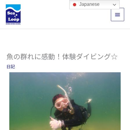
内
メ
Japanese
容
イ
を
ス
ン
キ
ッ
メ
プ
ニ
魚の群れに感動！体験ダイビング☆
ュ
日記
ー