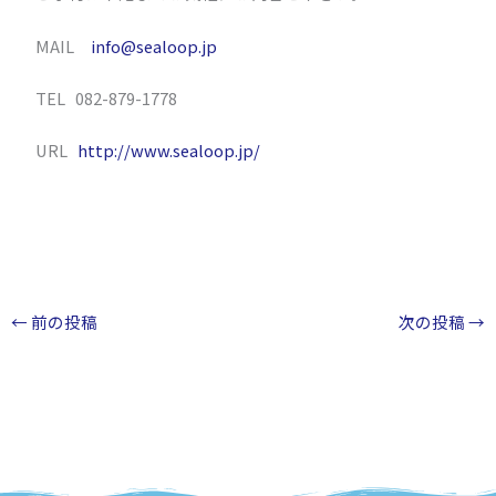
MAIL
info@sealoop.jp
TEL 082-879-1778
URL
http://www.sealoop.jp/
←
前の投稿
次の投稿
→