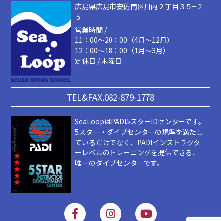
広島県広島市安佐南区川内２丁目３５−２
５
営業時間 /
11：00～20：00（4月～12月）
12：00～18：00（1月～3月）
定休日 / 木曜日
TEL&FAX.082-879-1778
SeaLoopはPADI5スターIDセンターです。
5スター・ダイブセンターの規準を満たし
ているだけでなく、PADIインストラクタ
ーレベルのトレーニングを提供できる、
唯一のダイブセンターです。
F
I
Y
a
n
o