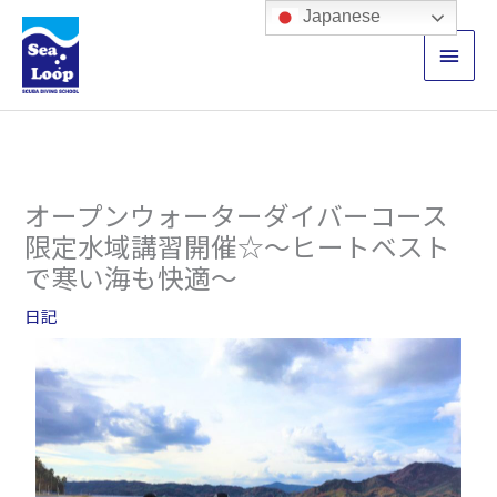
内
メ
Japanese
容
イ
を
ス
ン
キ
ッ
メ
プ
ニ
オープンウォーターダイバーコース
ュ
限定水域講習開催☆～ヒートベスト
で寒い海も快適～
ー
日記