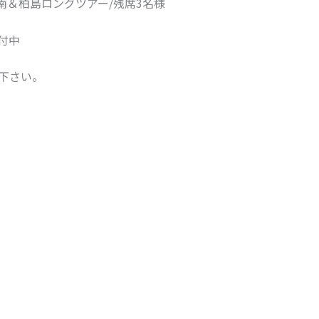
愛南＆柏島ロングツアー/残席3名様
付中
下さい。