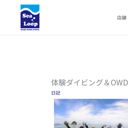
内
容
店舗
を
ス
キ
ッ
プ
体験ダイビング＆OW
日記