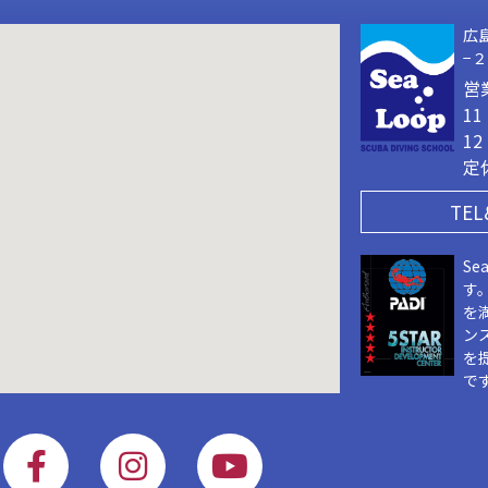
広
−
営
1
1
定
TEL
Se
す
を
ン
を
で
F
I
Y
a
n
o