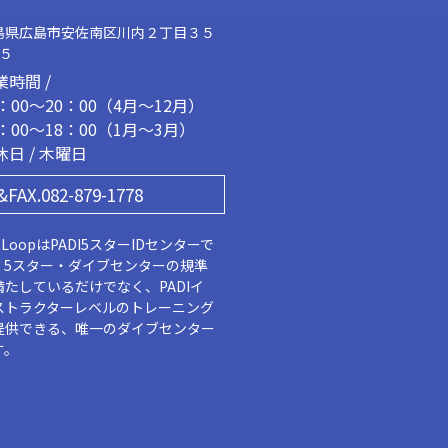
島県広島市安佐南区川内２丁目３５
２５
業時間 /
1：00～20：00（4月～12月）
2：00～18：00（1月～3月）
休日 / 木曜日
&FAX.082-879-1778
aLoopはPADI5スターIDセンターで
。5スター・ダイブセンターの規準
満たしているだけでなく、PADIイ
ストラクターレベルのトレーニング
提供できる、唯一のダイブセンター
す。