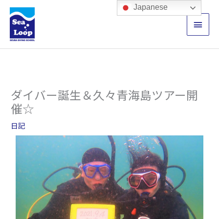
内
メ
Japanese
容
イ
を
ス
ン
キ
ッ
メ
プ
ニ
ダイバー誕生＆久々青海島ツアー開
ュ
催☆
ー
日記