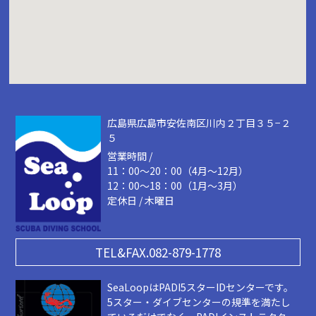
広島県広島市安佐南区川内２丁目３５−２
５
営業時間 /
11：00～20：00（4月～12月）
12：00～18：00（1月～3月）
定休日 / 木曜日
TEL&FAX.082-879-1778
SeaLoopはPADI5スターIDセンターです。
5スター・ダイブセンターの規準を満たし