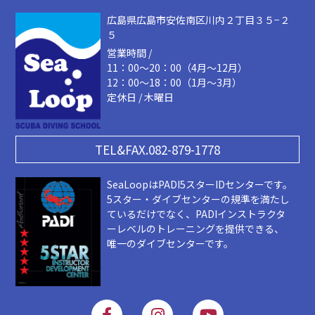
広島県広島市安佐南区川内２丁目３５−２
５
営業時間 /
11：00～20：00（4月～12月）
12：00～18：00（1月～3月）
定休日 / 木曜日
TEL&FAX.082-879-1778
SeaLoopはPADI5スターIDセンターです。
5スター・ダイブセンターの規準を満たし
ているだけでなく、PADIインストラクタ
ーレベルのトレーニングを提供できる、
唯一のダイブセンターです。
F
I
Y