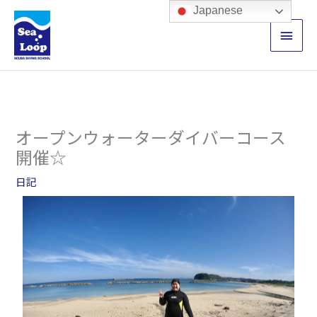
内
メ
Japanese
容
イ
を
ス
ン
キ
ッ
メ
プ
ニ
オープンウォーターダイバーコース
ュ
開催☆
ー
日記