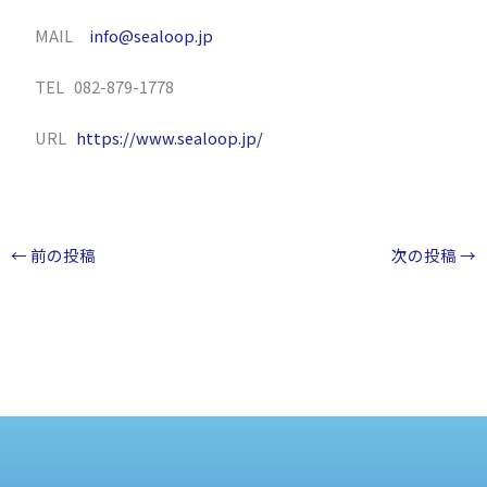
MAIL
info@sealoop.jp
TEL 082-879-1778
URL
https://www.sealoop.jp/
←
前の投稿
次の投稿
→