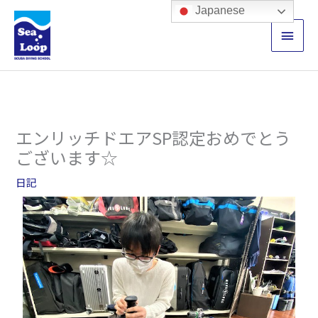
内
メ
Japanese
容
イ
を
ス
ン
キ
ッ
メ
プ
ニ
エンリッチドエアSP認定おめでとう
ュ
ございます☆
ー
日記