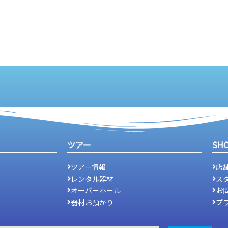
ツアー
SH
ツアー情報
店
レンタル器材
ス
オーバーホール
お
器材お預かり
プ