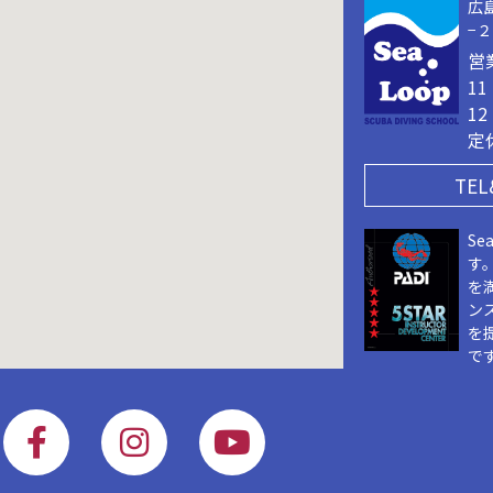
広
−
営
1
1
定
TEL
Se
す
を
ン
を
で
F
I
Y
a
n
o
c
s
u