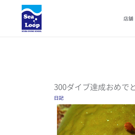
内
容
店舗
を
ス
キ
ッ
プ
300ダイブ達成おめで
日記