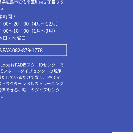
島県広島市安佐南区川内２丁目３５
２５
業時間 /
1：00～20：00（4月～12月）
2：00～18：00（1月～3月）
休日 / 木曜日
&FAX.082-879-1778
aLoopはPADI5スターIDセンターで
。5スター・ダイブセンターの規準
満たしているだけでなく、PADIイ
ストラクターレベルのトレーニング
提供できる、唯一のダイブセンター
す。