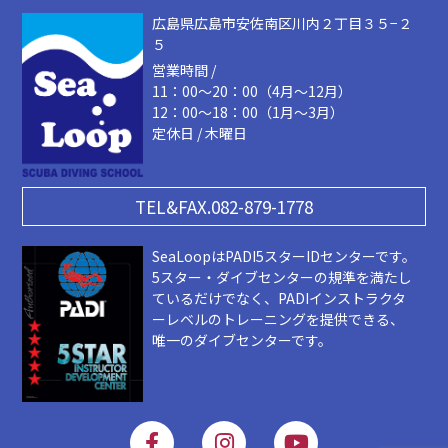
広島県広島市安佐南区川内２丁目３５−２
５
営業時間 /
11：00～20：00（4月～12月）
12：00～18：00（1月～3月）
定休日 / 木曜日
TEL&FAX.082-879-1778
SeaLoopはPADI5スターIDセンターです。
5スター・ダイブセンターの規準を満たし
ているだけでなく、PADIインストラクタ
ーレベルのトレーニングを提供できる、
唯一のダイブセンターです。
F
I
Y