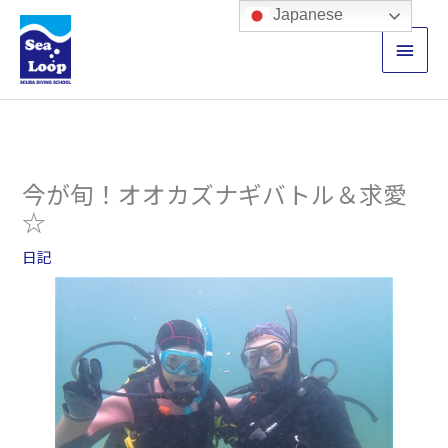
内
メ
Japanese
容
イ
を
ス
ン
キ
ッ
メ
プ
ニ
今が旬！オオカズナギバトル＆求愛
ュ
☆
ー
日記