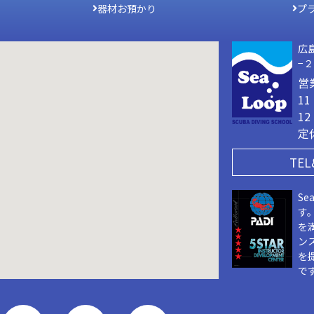
器材お預かり
プ
広
−
営
1
1
定
TEL
Se
す
を
ン
を
で