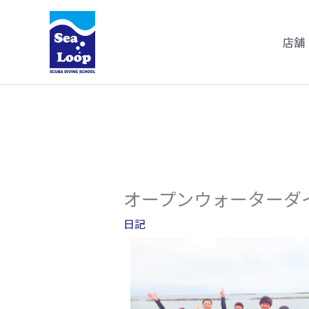
内
容
店舗
を
ス
キ
ッ
プ
オープンウォーターダイ
日記