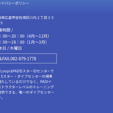
ライバシーポリシー
島県広島市安佐南区川内２丁目３５
２５
業時間 /
1：00～20：00（4月～12月）
2：00～18：00（1月～3月）
休日 / 木曜日
&FAX.082-879-1778
aLoopはPADI5スターIDセンターで
。5スター・ダイブセンターの規準
満たしているだけでなく、PADIイ
ストラクターレベルのトレーニング
提供できる、唯一のダイブセンター
す。