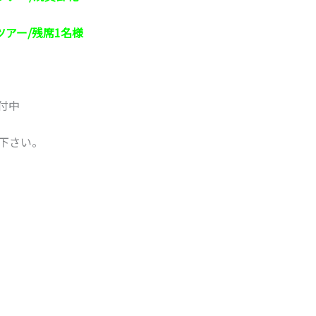
ツアー/残席1名様
付中
下さい。