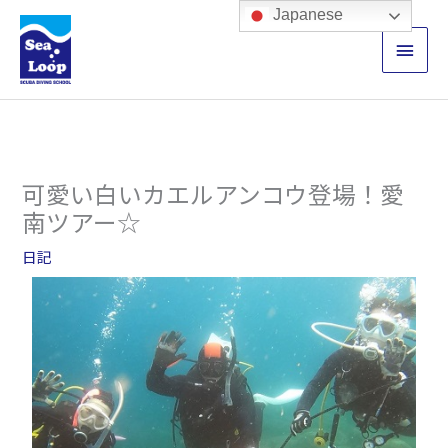
内
メ
Japanese
容
イ
を
ス
ン
キ
ッ
メ
プ
ニ
可愛い白いカエルアンコウ登場！愛
ュ
南ツアー☆
ー
日記