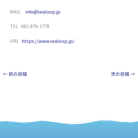
MAIL
info@sealoop.jp
TEL 082-879-1778
URL
https://www.sealoop.jp/
←
前の投稿
次の投稿
→