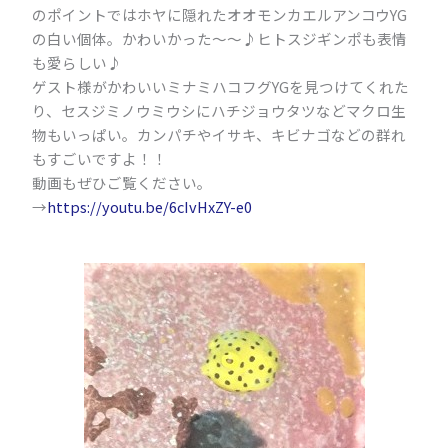
のポイントではホヤに隠れたオオモンカエルアンコウYG
の白い個体。かわいかった～～♪ヒトスジギンポも表情
も愛らしい♪
ゲスト様がかわいいミナミハコフグYGを見つけてくれた
り、セスジミノウミウシにハチジョウタツなどマクロ生
物もいっぱい。カンパチやイサキ、キビナゴなどの群れ
もすごいですよ！！
動画もぜひご覧ください。
→
https://youtu.be/6cIvHxZY-e0