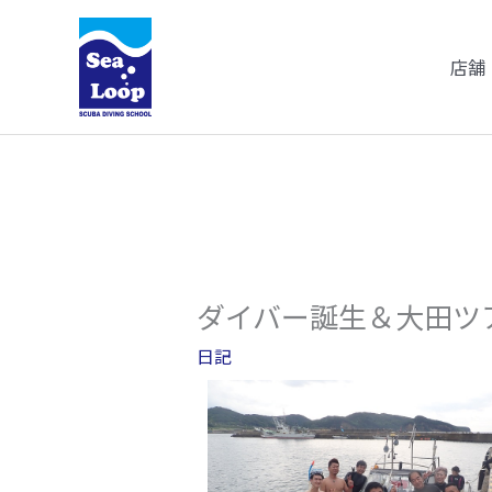
内
容
店舗
を
ス
キ
ッ
プ
ダイバー誕生＆大田ツ
日記