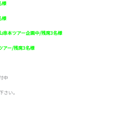
名様
名様
山串本ツアー企画中/残席3名様
ツアー/残席3名様
付中
下さい。