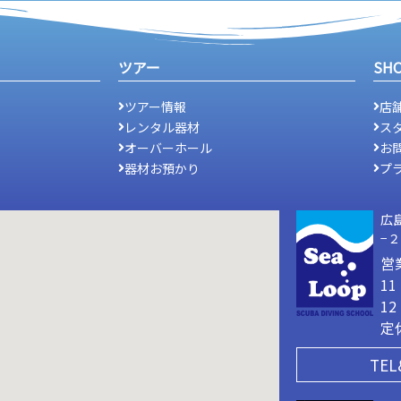
ツアー
SH
ツアー情報
店
レンタル器材
ス
オーバーホール
お
器材お預かり
プ
広
−
営
1
1
定
TEL