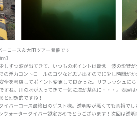
バーコース＆大田ツアー開催です。
8ｍ】
少しずつ波が出てきて、いつものポイントは断念。波の影響が
での浮力コントロールのコツなど思い出すのでに少し時間がか
安全を考慮してポイント変更して良かった。リフレッシュにち
ですね。川の水が入ってきて一気に海が茶色に・・・。表層は
ると幻想的ですね！
ダイバーコース最終日のゲスト様。透明度が悪くても余裕でし
ンウォーターダイバー認定おめでとうございます！次回は透明