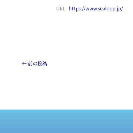
URL
https://www.sealoop.jp/
←
前の投稿