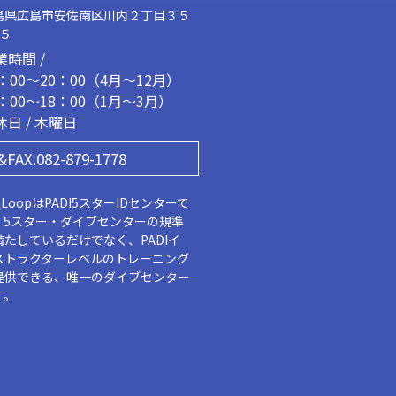
島県広島市安佐南区川内２丁目３５
２５
業時間 /
1：00～20：00（4月～12月）
2：00～18：00（1月～3月）
休日 / 木曜日
&FAX.082-879-1778
aLoopはPADI5スターIDセンターで
。5スター・ダイブセンターの規準
満たしているだけでなく、PADIイ
ストラクターレベルのトレーニング
提供できる、唯一のダイブセンター
す。