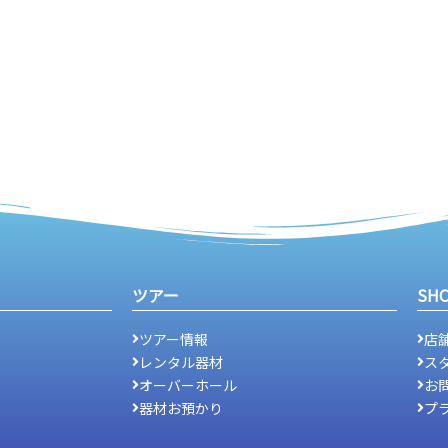
ツアー
SH
ツアー情報
店
レンタル器材
ス
オーバーホール
お
器材お預かり
プ