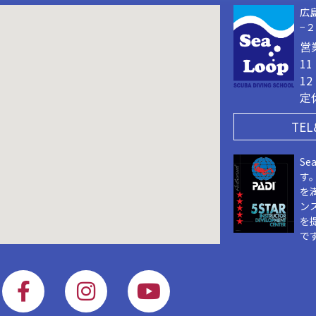
広
−
営
1
1
定
TEL
Se
す
を
ン
を
で
F
I
Y
a
n
o