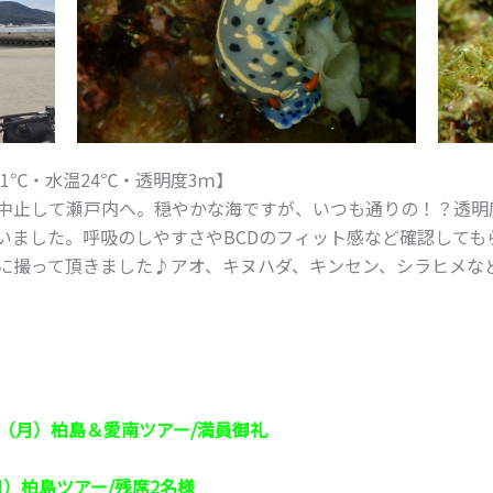
1℃・水温24℃・透明度3ｍ】
中止して瀬戸内へ。穏やかな海ですが、いつも通りの！？透明
いました。呼吸のしやすさやBCDのフィット感など確認しても
に撮って頂きました♪アオ、キヌハダ、キンセン、シラヒメな
0日（月）柏島＆愛南ツアー/満員御礼
日）柏島ツアー/残席2名様