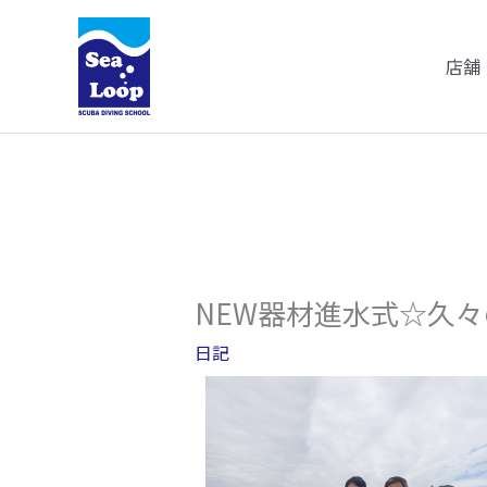
内
容
店舗
を
ス
キ
ッ
プ
NEW器材進水式☆久
日記