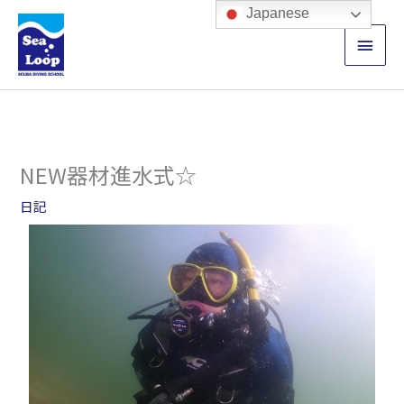
内
メ
Japanese
容
イ
を
ス
ン
キ
ッ
メ
プ
ニ
NEW器材進水式☆
ュ
日記
ー