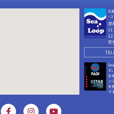
広
−
営
1
1
定
TEL
Se
す
を
ン
を
で
F
I
Y