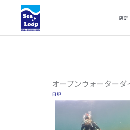
内
容
店舗
を
ス
キ
ッ
プ
オープンウォーターダ
日記