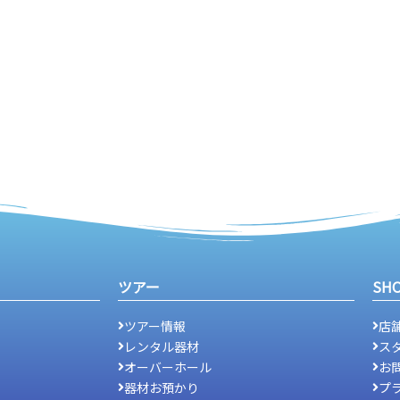
ツアー
SH
ツアー情報
店
レンタル器材
ス
オーバーホール
お
器材お預かり
プ