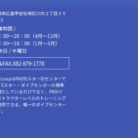
島県広島市安佐南区川内２丁目３５
２５
業時間 /
1：00～20：00（4月～12月）
2：00～18：00（1月～3月）
休日 / 木曜日
&FAX.082-879-1778
aLoopはPADI5スターIDセンターで
。5スター・ダイブセンターの規準
満たしているだけでなく、PADIイ
ストラクターレベルのトレーニング
提供できる、唯一のダイブセンター
す。