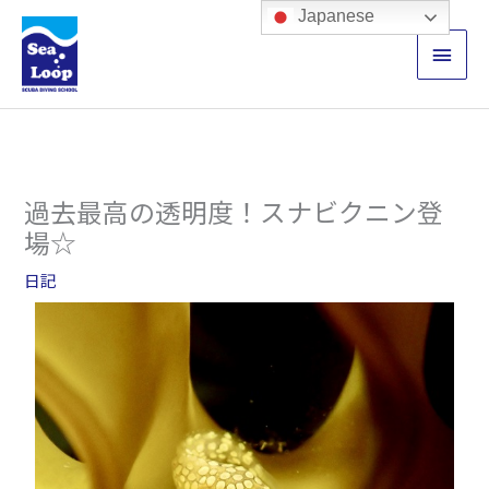
内
メ
Japanese
容
イ
を
ス
ン
キ
ッ
メ
プ
ニ
過去最高の透明度！スナビクニン登
ュ
場☆
ー
日記