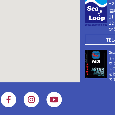
−
営
1
1
定
TEL
Se
す
を
ン
を
で
F
I
Y
a
n
o
c
s
u