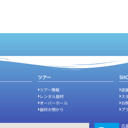
ツアー
SH
ツアー情報
店
レンタル器材
ス
オーバーホール
お
器材お預かり
プ
広