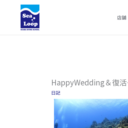
内
容
店舗
を
ス
キ
ッ
プ
HappyWedding
日記