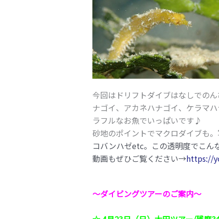
今回はドリフトダイブはなしでのん
ナゴイ、アカネハナゴイ、ケラマハ
ラフルなお魚でいっぱいです♪
砂地のポイントでマクロダイブも。
コバンハゼetc。この透明度でこ
動画もぜひご覧ください→
https:/
～ダイビングツアーのご案内～
☆ 4月23日（日）大田ツアー/残席3