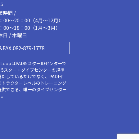
２５
業時間 /
1：00～20：00（4月～12月）
2：00～18：00（1月～3月）
休日 / 木曜日
&FAX.082-879-1778
aLoopはPADI5スターIDセンターで
。5スター・ダイブセンターの規準
満たしているだけでなく、PADIイ
ストラクターレベルのトレーニング
提供できる、唯一のダイブセンター
す。