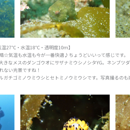
温27℃・水温18℃・透明度10ｍ】
晴☆気温も水温も今が一番快適♪ちょうどいいって感じです。
大きなメスのダンゴウオにサザナミウシノシタYG。ネンブツ
れない光景ですね！
ルガチゴミノウミウシとセトミノウミウシです。写真撮るのも