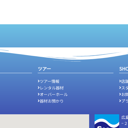
ツアー
SH
ツアー情報
店
レンタル器材
ス
オーバーホール
お
器材お預かり
プ
広
−