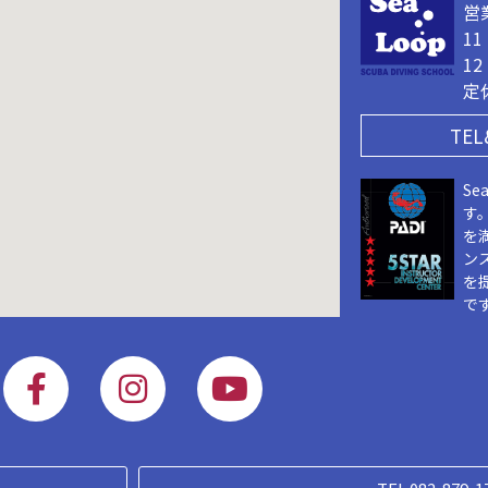
営
1
1
定
TEL
Se
す
を
ン
を
で
F
I
Y
a
n
o
c
s
u
e
t
t
opyright 2019 © SEALOOP. ALL Rigts Reserved