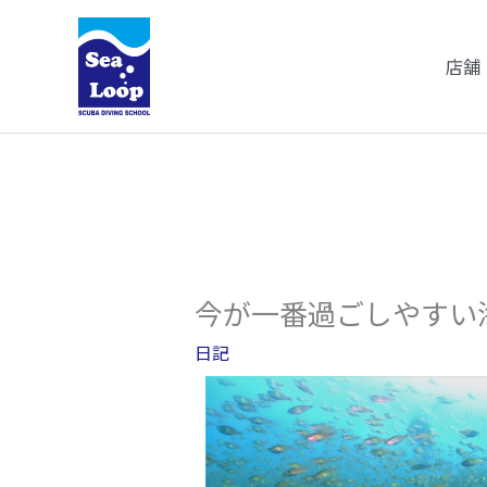
内
容
店舗
を
ス
キ
ッ
プ
今が一番過ごしやすい海
日記