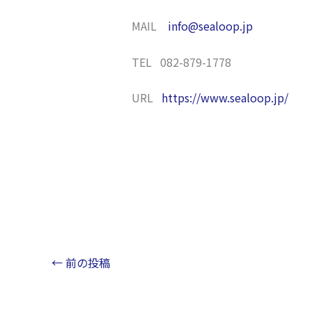
MAIL
info@sealoop.jp
TEL 082-879-1778
URL
https://www.sealoop.jp/
←
前の投稿