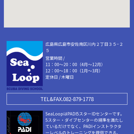
広島県広島市安佐南区川内２丁目３５−２
５
営業時間 /
11：00～20：00（4月～12月）
12：00～18：00（1月～3月）
定休日 / 木曜日
TEL&FAX.082-879-1778
SeaLoopはPADI5スターIDセンターです。
5スター・ダイブセンターの規準を満たし
ているだけでなく、PADIインストラクタ
ーレベルのトレーニングを提供できる、