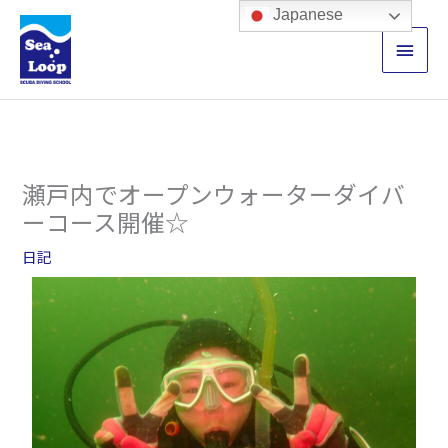
内
メ
Japanese
容
イ
を
ス
ン
キ
ッ
メ
プ
ニ
瀬戸内でオープンウォーターダイバ
ュ
ーコース開催☆
ー
日記