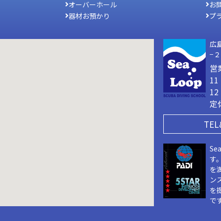
オーバーホール
お
器材お預かり
プ
広
−
営
1
1
定
TEL
Se
す
を
ン
を
で