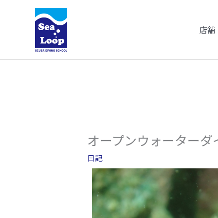
内
容
店舗
を
ス
キ
ッ
プ
オープンウォーターダ
日記