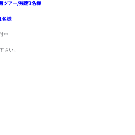
南ツアー/残席3名様
1名様
付中
下さい。