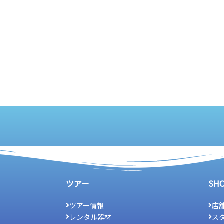
ツアー
SH
ツアー情報
店
レンタル器材
ス