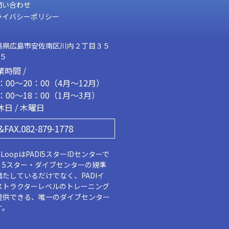
問い合わせ
ライバシーポリシー
島県広島市安佐南区川内２丁目３５
２５
業時間 /
1：00～20：00（4月～12月）
2：00～18：00（1月～3月）
休日 / 木曜日
&FAX.082-879-1778
aLoopはPADI5スターIDセンターで
。5スター・ダイブセンターの規準
満たしているだけでなく、PADIイ
ストラクターレベルのトレーニング
提供できる、唯一のダイブセンター
す。