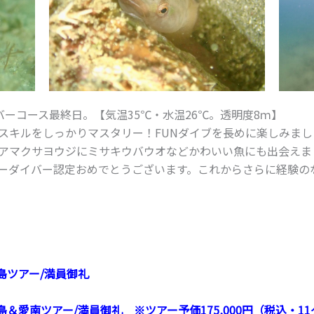
バーコース最終日。【気温35℃・水温26℃。透明度8ｍ】
スキルをしっかりマスタリー！FUNダイブを長めに楽しみま
アマクサヨウジにミサキウバウオなどかわいい魚にも出会えま
ーダイバー認定おめでとうございます。これからさらに経験の
島ツアー/満員御礼
＆愛南ツアー/満員御礼 ※ツアー予価175,000円（税込・1