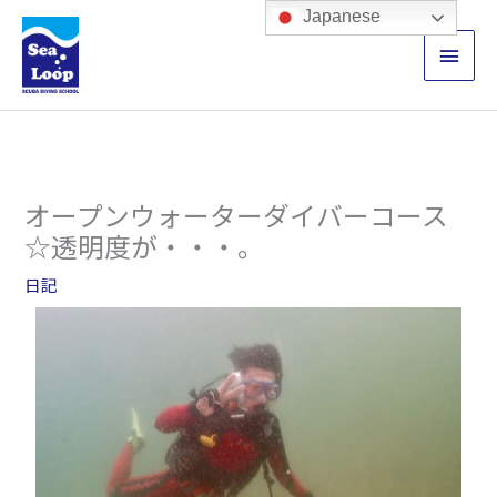
内
メ
Japanese
容
イ
を
ス
ン
キ
ッ
メ
プ
ニ
オープンウォーターダイバーコース
ュ
☆透明度が・・・。
ー
日記