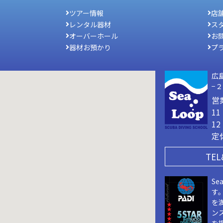
ツアー情報
店
レンタル器材
ス
オーバーホール
お
器材お預かり
プ
広
−
営
1
1
定
TEL
Se
す
を
ン
を