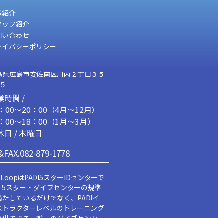
舗紹介
タッフ紹介
問い合わせ
ライバシーポリシー
島県広島市安佐南区川内２丁目３５
２５
業時間 /
1：00～20：00（4月～12月）
2：00～18：00（1月～3月）
休日 / 木曜日
&FAX.082-879-1778
aLoopはPADI5スターIDセンターで
。5スター・ダイブセンターの規準
満たしているだけでなく、PADIイ
ストラクターレベルのトレーニング
提供できる、唯一のダイブセンター