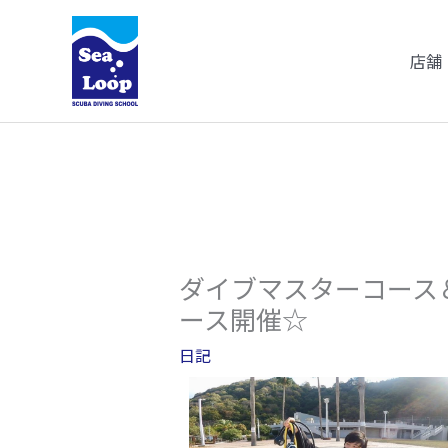
内
容
店舗
を
ス
キ
ッ
プ
ダイブマスターコース
ース開催☆
日記