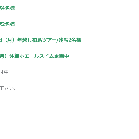
席4名様
席2名様
月1日（月）年越し柏島ツアー/残席2名様
日（月）沖縄ホエールスイム企画中
付中
下さい。