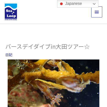
内
メ
Japanese
容
イ
を
ス
ン
キ
ッ
メ
プ
ニ
バースデイダイブin大田ツアー☆
ュ
日記
ー