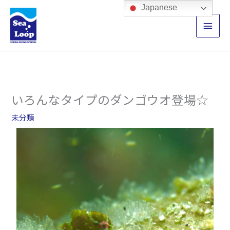
内
メ
Japanese
容
イ
を
ス
ン
キ
ッ
メ
プ
ニ
いろんなタイプのダンゴウオ登場☆
ュ
未分類
ー