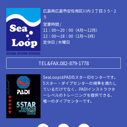
広島県広島市安佐南区川内２丁目３５−２
５
営業時間 /
11：00～20：00（4月～12月）
12：00～18：00（1月～3月）
定休日 / 木曜日
TEL&FAX.082-879-1778
SeaLoopはPADI5スターIDセンターです。
5スター・ダイブセンターの規準を満たし
ているだけでなく、PADIインストラクタ
ーレベルのトレーニングを提供できる、
唯一のダイブセンターです。
F
I
Y