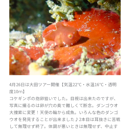
4月26日は大田ツアー開催【気温22℃・水温16℃・透明
度10ｍ】
コケギンポの抱卵狙いでした。目視は出来たのですが、
写真に撮るのは卵が穴の奥で難しくて断念。ダンゴウオ
大捜索に変更！天使の輪から成魚。いろんな色のダンゴ
ウオを発見することが出来ました♪2本目は耳抜きに苦戦
して無理せず終了。体調が悪いときは無理せず、中止す