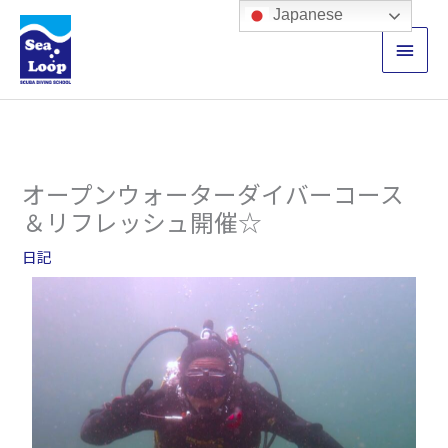
内
メ
Japanese
容
イ
を
ス
ン
キ
ッ
メ
プ
ニ
オープンウォーターダイバーコース
ュ
＆リフレッシュ開催☆
ー
日記