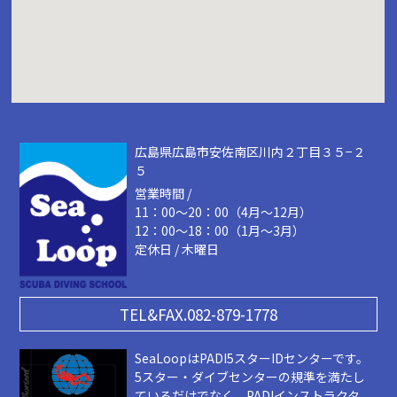
広島県広島市安佐南区川内２丁目３５−２
５
営業時間 /
11：00～20：00（4月～12月）
12：00～18：00（1月～3月）
定休日 / 木曜日
TEL&FAX.082-879-1778
SeaLoopはPADI5スターIDセンターです。
5スター・ダイブセンターの規準を満たし
ているだけでなく、PADIインストラクタ