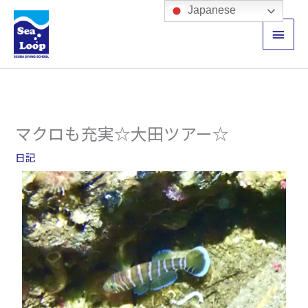
内
メ
Japanese
容
イ
を
ス
ン
キ
ッ
メ
プ
ニ
マクロも充実☆大田ツアー☆
ュ
日記
ー