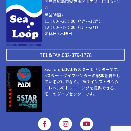
広島県広島市安佐南区川内２丁目３５−２
５
営業時間 /
11：00～20：00（4月～12月）
12：00～18：00（1月～3月）
定休日 / 木曜日
TEL&FAX.082-879-1778
SeaLoopはPADI5スターIDセンターです。
5スター・ダイブセンターの規準を満たし
ているだけでなく、PADIインストラクタ
ーレベルのトレーニングを提供できる、
唯一のダイブセンターです。
F
I
Y
a
n
o