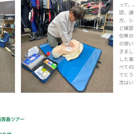
って、
認、通
方、シ
ど練習
包帯の
の使い
きまし
した事
べての
でとう
次はい
西表島ツアー