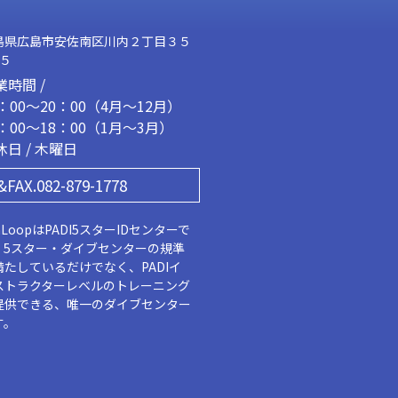
島県広島市安佐南区川内２丁目３５
２５
業時間 /
1：00～20：00（4月～12月）
2：00～18：00（1月～3月）
休日 / 木曜日
&FAX.082-879-1778
aLoopはPADI5スターIDセンターで
。5スター・ダイブセンターの規準
満たしているだけでなく、PADIイ
ストラクターレベルのトレーニング
提供できる、唯一のダイブセンター
す。