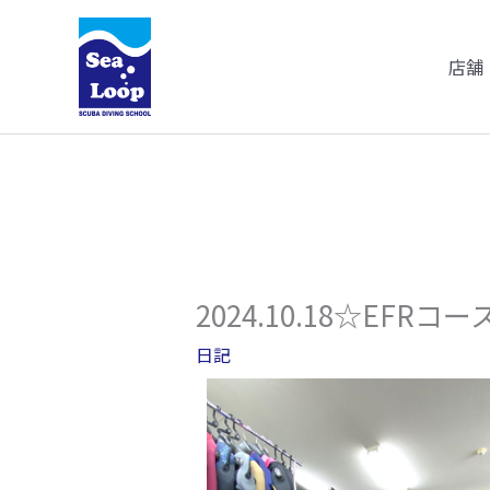
内
容
店舗
を
ス
キ
ッ
プ
2024.10.18☆EFRコ
日記