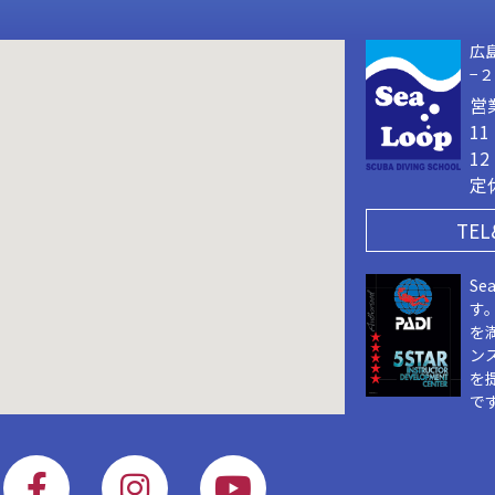
広
−
営
1
1
定
TEL
Se
す
を
ン
を
で
F
I
Y