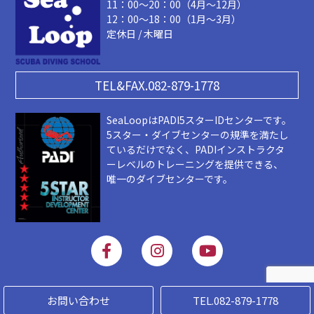
11：00～20：00（4月～12月）
12：00～18：00（1月～3月）
定休日 / 木曜日
TEL&FAX.082-879-1778
SeaLoopはPADI5スターIDセンターです。
5スター・ダイブセンターの規準を満たし
ているだけでなく、PADIインストラクタ
ーレベルのトレーニングを提供できる、
唯一のダイブセンターです。
F
I
Y
a
n
o
c
s
u
e
t
t
Copyright 2019 © SEALOOP. ALL Rigts Reserved
b
a
u
お問い合わせ
TEL.082-879-1778