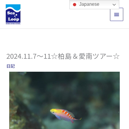
内
メ
Japanese
容
イ
を
ス
ン
キ
ッ
メ
プ
ニ
2024.11.7～11☆柏島＆愛南ツアー☆
ュ
日記
ー