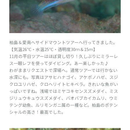
柏島＆愛南へサイドマウントツアーへ行ってきました。
【気温26℃・水温25℃・透明度30ｍ＆15ｍ】
11月の平日ツアーはほぼ貸し切り！久しぶりにミラーレ
ス一眼レフを使ってダイビング。あー楽しかった♪
わがままリクエストで深場へ。通常ツアーでは行かない
水深にも。写真はアサヒハナゴイ、アケボノハゼ、スジ
クロユリハゼ、クロヘリイトヒキベラ。きれいな魚がい
っぱいですね。浅場ではミヤコキセンスズメダイ、ミス
ジリュウキュウスズメダイ、バオバブカイカムリ、ウミ
テング幼魚、ルリモンガニ属の一種など。柏島のポテン
シャルの高さ！最高でした。