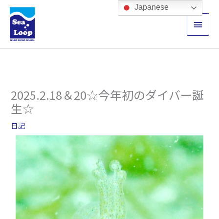
内
メ
Japanese
容
イ
を
ス
ン
キ
ッ
メ
プ
ニ
2025.2.18＆20☆今年初のダイバー誕
ュ
生☆
ー
日記