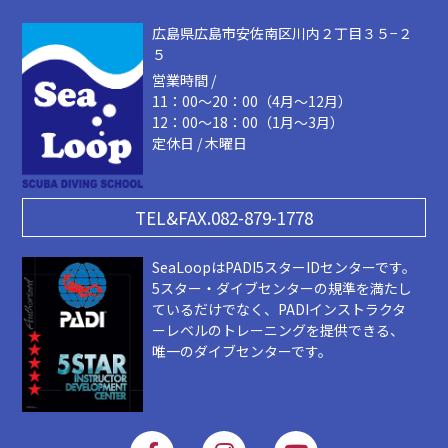
広島県広島市安佐南区川内２丁目３５−２
５
営業時間 /
11：00～20：00（4月～12月）
12：00～18：00（1月～3月）
定休日 / 木曜日
TEL&FAX.082-879-1778
SeaLoopはPADI5スターIDセンターです。
5スター・ダイブセンターの規準を満たし
ているだけでなく、PADIインストラクタ
ーレベルのトレーニングを提供できる、
唯一のダイブセンターです。
F
I
Y