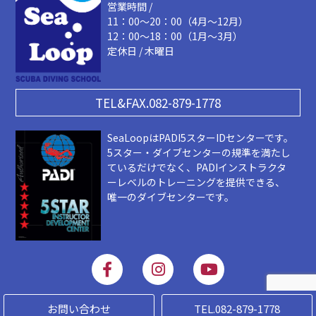
営業時間 /
11：00～20：00（4月～12月）
12：00～18：00（1月～3月）
定休日 / 木曜日
TEL&FAX.082-879-1778
SeaLoopはPADI5スターIDセンターです。
5スター・ダイブセンターの規準を満たし
ているだけでなく、PADIインストラクタ
ーレベルのトレーニングを提供できる、
唯一のダイブセンターです。
F
I
Y
a
n
o
c
s
u
e
t
t
お問い合わせ
TEL.082-879-1778
Copyright 2019 © SEALOOP. ALL Rigts Reserved