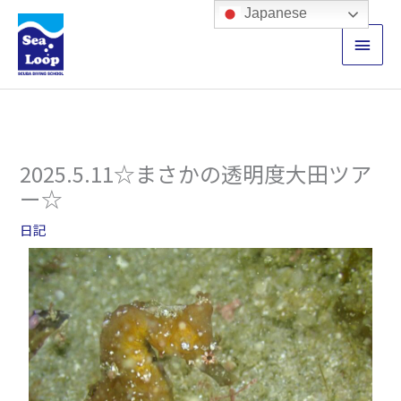
内
メ
Japanese
容
イ
を
ス
ン
キ
ッ
メ
プ
ニ
2025.5.11☆まさかの透明度大田ツア
ュ
ー☆
ー
日記