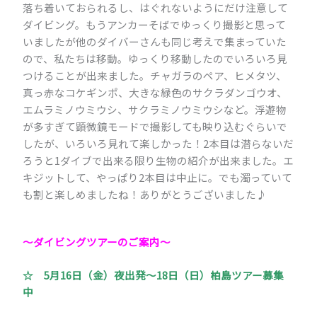
落ち着いておられるし、はぐれないようにだけ注意して
ダイビング。もうアンカーそばでゆっくり撮影と思って
いましたが他のダイバーさんも同じ考えで集まっていた
ので、私たちは移動。ゆっくり移動したのでいろいろ見
つけることが出来ました。チャガラのペア、ヒメタツ、
真っ赤なコケギンポ、大きな緑色のサクラダンゴウオ、
エムラミノウミウシ、サクラミノウミウシなど。浮遊物
が多すぎて顕微鏡モードで撮影しても映り込むぐらいで
したが、いろいろ見れて楽しかった！2本目は潜らないだ
ろうと1ダイブで出来る限り生物の紹介が出来ました。エ
キジットして、やっぱり2本目は中止に。でも濁っていて
も割と楽しめましたね！ありがとうございました♪
～ダイビングツアーのご案内
～
☆ 5月16日（金）夜出発～18日（日）柏島ツアー募集
中