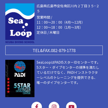
広島県広島市安佐南区川内２丁目３５−２
５
営業時間 /
11：00～20：00（4月～12月）
12：00～18：00（1月～3月）
定休日 / 木曜日
TEL&FAX.082-879-1778
SeaLoopはPADI5スターIDセンターです。
5スター・ダイブセンターの規準を満たし
ているだけでなく、PADIインストラクタ
ーレベルのトレーニングを提供できる、
唯一のダイブセンターです。
F
I
Y