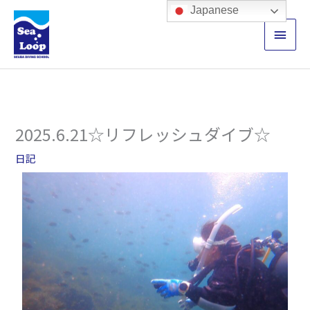
内
メ
Japanese
容
イ
を
ス
ン
キ
ッ
メ
プ
ニ
2025.6.21☆リフレッシュダイブ☆
ュ
日記
ー