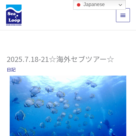
内
メ
Japanese
容
イ
を
ス
ン
キ
ッ
メ
プ
ニ
2025.7.18-21☆海外セブツアー☆
ュ
日記
ー