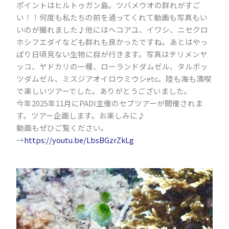
ポイントはヒルトゥガン島。ツバメウオの群れがすご
い！！何度も私たちの前を通ってくれて動画も写真もい
いのが撮れました♪他にはヘコアユ、イワシ、ニセクロ
ホシフエダイなども群れも良かったですね。あとはやっ
ぱり日頃見ない生物に目が行きます。写真はチリメンヤ
ッコ、ヤドカリの一種、ローランドダムゼル、タルボッ
ツダムゼル、ミスジアオイロウミウシetc。陸も海も満喫
で楽しいツアーでした。ありがとうございました。
今年2025年11月にPADI主催のセブツアーが開催されま
す。ツアー企画します。お楽しみに♪
動画もぜひご覧ください。
→
https://youtu.be/LbsBGzrZkLg