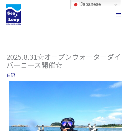
内
メ
Japanese
容
イ
を
ス
ン
キ
ッ
メ
プ
ニ
2025.8.31☆オープンウォーターダイ
ュ
バーコース開催☆
ー
日記