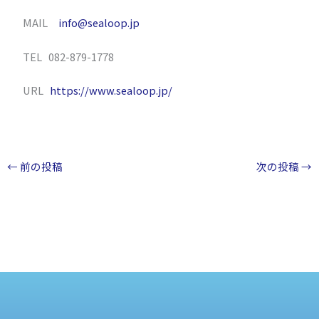
MAIL
info@sealoop.jp
TEL 082-879-1778
URL
https://www.sealoop.jp/
←
前の投稿
次の投稿
→