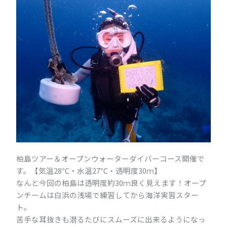
柏島ツアー＆オープンウォーターダイバーコース開催で
す。【気温28℃・水温27℃・透明度30ｍ】
なんと今回の柏島は透明度約30ｍ良く見えます！オープ
ンチームは白浜の浅場で練習してから海洋実習スター
ト。
苦手な耳抜きも潜るたびにスムーズに出来るようになっ