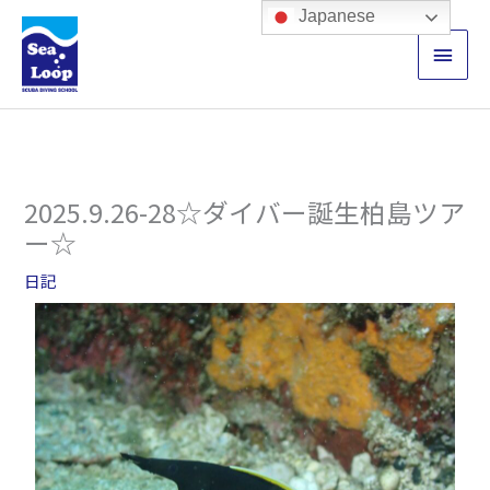
内
メ
Japanese
容
イ
を
ス
ン
キ
ッ
メ
プ
ニ
2025.9.26-28☆ダイバー誕生柏島ツア
ュ
ー☆
ー
日記