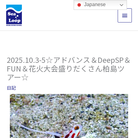
内
メ
Japanese
容
イ
を
ス
ン
キ
ッ
メ
プ
ニ
2025.10.3-5☆アドバンス＆DeepSP＆
ュ
FUN＆花火大会盛りだくさん柏島ツ
アー☆
ー
日記