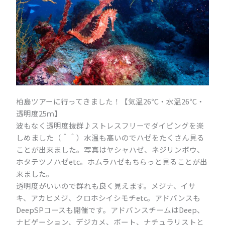
柏島ツアーに行ってきました！【気温26℃・水温26℃・
透明度25ｍ】
波もなく透明度抜群♪ストレスフリーでダイビングを楽
しめました（＾＾）水温も高いのでハゼをたくさん見る
ことが出来ました。写真はヤシャハゼ、ネジリンボウ、
ホタテツノハゼetc。ホムラハゼもちらっと見ることが出
来ました。
透明度がいいので群れも良く見えます。メジナ、イサ
キ、アカヒメジ、クロホシイシモチetc。アドバンスも
DeepSPコースも開催です。アドバンスチームはDeep、
ナビゲーション、デジカメ、ボート、ナチュラリストと