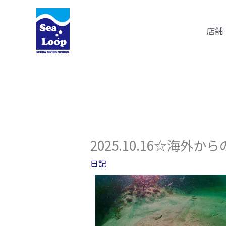
内
容
店舗
を
ス
キ
ッ
プ
2025.10.16☆海
日記