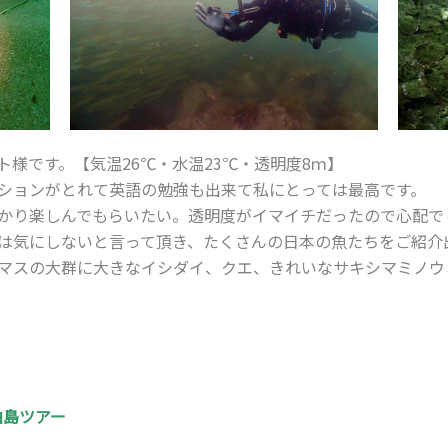
様です。【気温26℃・水温23℃・透明度8ｍ】
ションがとれて英語の勉強も出来て私にとっては最高です。
かり楽しんでもらいたい。透明度がイマイチだったので心配で
は気にしないと言って頂き、たくさんの日本の魚たちをご紹介
マスの大群に大きなイシダイ、クエ、きれいなサキシマミノウ
柏島ツアー