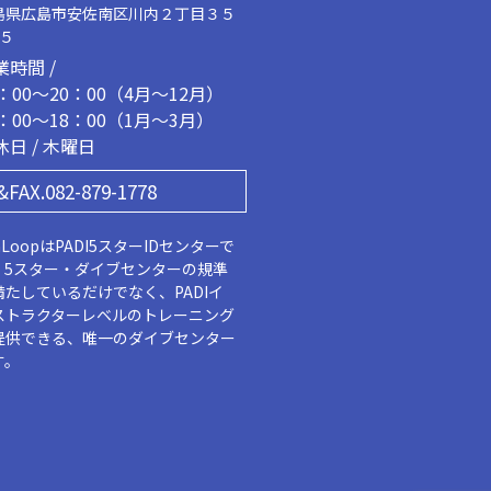
島県広島市安佐南区川内２丁目３５
２５
業時間 /
1：00～20：00（4月～12月）
2：00～18：00（1月～3月）
休日 / 木曜日
&FAX.082-879-1778
aLoopはPADI5スターIDセンターで
。5スター・ダイブセンターの規準
満たしているだけでなく、PADIイ
ストラクターレベルのトレーニング
提供できる、唯一のダイブセンター
す。