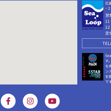
広
−
営
1
1
定
TEL
Se
す
を
ン
を
で
F
I
Y
a
n
o