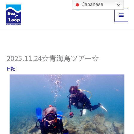
内
メ
Japanese
容
イ
を
ス
ン
キ
ッ
メ
プ
ニ
2025.11.24☆青海島ツアー☆
ュ
日記
ー