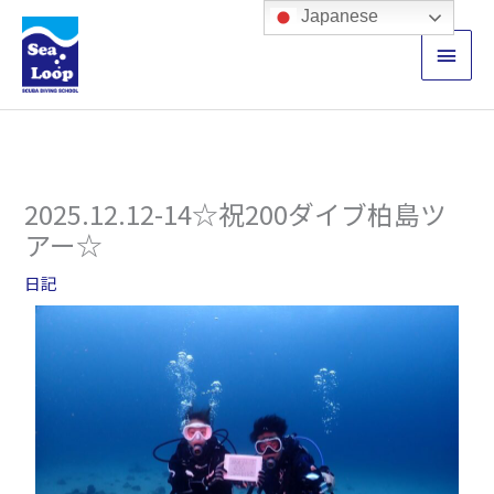
内
メ
Japanese
容
イ
を
ス
ン
キ
ッ
メ
プ
ニ
2025.12.12-14☆祝200ダイブ柏島ツ
ュ
アー☆
ー
日記