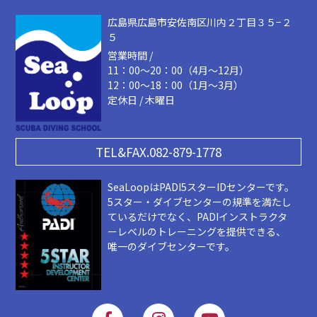
広島県広島市安佐南区川内２丁目３５−２
５
営業時間 /
11：00～20：00（4月～12月）
12：00～18：00（1月～3月）
定休日 / 木曜日
TEL&FAX.082-879-1778
SeaLoopはPADI5スターIDセンターです。
5スター・ダイブセンターの規準を満たし
ているだけでなく、PADIインストラクタ
ーレベルのトレーニングを提供できる、
唯一のダイブセンターです。
F
I
Y