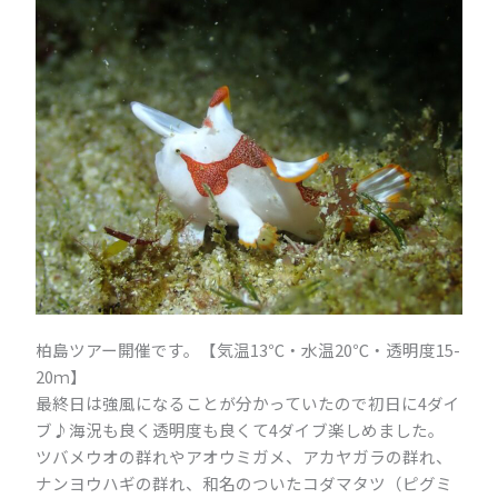
柏島ツアー開催です。【気温13℃・水温20℃・透明度15-
20ｍ】
最終日は強風になることが分かっていたので初日に4ダイ
ブ♪海況も良く透明度も良くて4ダイブ楽しめました。
ツバメウオの群れやアオウミガメ、アカヤガラの群れ、
ナンヨウハギの群れ、和名のついたコダマタツ（ピグミ