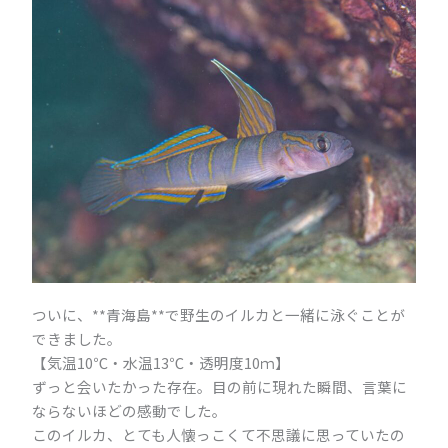
ついに、**
青海島
**で野生のイルカと一緒に泳ぐことが
できました。
【気温10℃・水温13℃・透明度10ｍ】
ずっと会いたかった存在。目の前に現れた瞬間、言葉に
ならないほどの感動でした。
このイルカ、とても人懐っこくて不思議に思っていたの