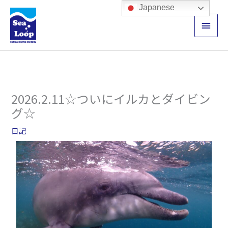
内
メ
Japanese
容
イ
を
ス
ン
キ
ッ
メ
プ
ニ
2026.2.11☆ついにイルカとダイビン
ュ
グ☆
ー
日記