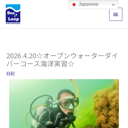
内
メ
Japanese
容
イ
を
ス
ン
キ
ッ
メ
プ
ニ
2026.4.20☆オープンウォーターダイ
ュ
バーコース海洋実習☆
ー
日記