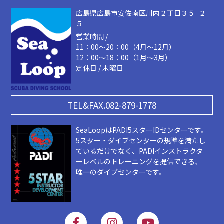
広島県広島市安佐南区川内２丁目３５−２
５
営業時間 /
11：00～20：00（4月～12月）
12：00～18：00（1月～3月）
定休日 / 木曜日
TEL&FAX.082-879-1778
SeaLoopはPADI5スターIDセンターです。
5スター・ダイブセンターの規準を満たし
ているだけでなく、PADIインストラクタ
ーレベルのトレーニングを提供できる、
唯一のダイブセンターです。
F
I
Y